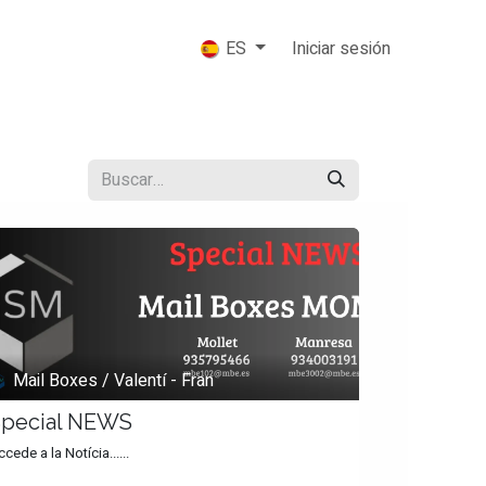
Iniciar sesión
ES
Mail Boxes / Valentí - Fran
Special NEWS
cede a la Notícia......