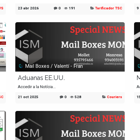
WS
23 abr 2026
0
191
Tarificador TSC
9
Mail Boxes / Valentí - Fran
Aduanas EE.UU.
M
Accedir a la Notícia...
Ac
SC
21 oct 2025
0
528
Couriers
1