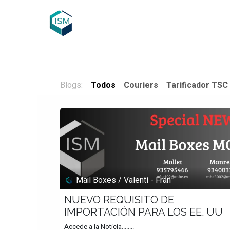
Ir al contenido
Inicio
Servicios
Cotización
Blogs:
Todos
Couriers
Tarificador TSC
Mail Boxes / Valentí - Fran
NUEVO REQUISITO DE
IMPORTACIÓN PARA LOS EE. UU
Accede a la Noticia........