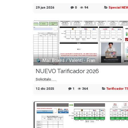
29 jun 2026
0
94
Special NE
Mail Boxes / Valentí - Fran
NUEVO Tarificador 2026
Solicitalo......
12 dic 2025
1
364
Tarificador T