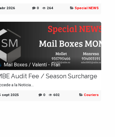
 abr 2026
0
264
Special NEWS
Mail Boxes / Valentí - Fran
BE Audit Fee / Season Surcharge
cede a la Noticia...
5 sept 2025
0
602
Couriers