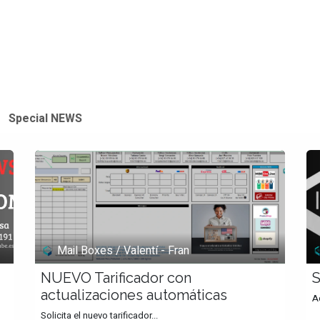
Oficinas
Contáctenos
Cita
Blog
Special NEWS
Mail Boxes / Valentí - Fran
NUEVO Tarificador con
actualizaciones automáticas
Ac
Solicita el nuevo tarificador...